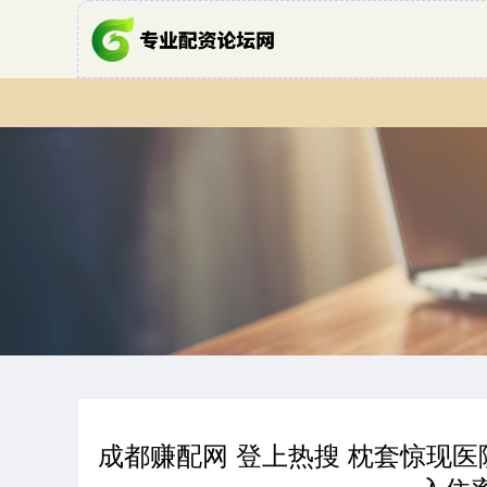
成都赚配网 登上热搜 枕套惊现