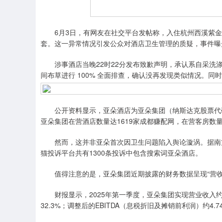
0.04
深证成指
14311.01
39.68
1.02%
2
6月3日，有网友在社交平台发帖称，入住杭州西溪紫金港
套。这一异常情况引发公众对酒店卫生管理的质疑，事件曝
涉事酒店当晚22时22分发布致歉声明，承认系自采洗涤
间布草进行 100% 全面排查，确认没再发现类似情况。
公开资料显示，亚朵酒店为亚朵集团（纳斯达克股票代码：A
亚朵集团在营酒店数量达1619家成都赚配网，在营客房数量达1
然而，这并非亚朵首次因卫生问题陷入舆论漩涡。据南方
猫投诉平台共有1300条投诉中包含搜索词亚朵酒店。
值得注意的是，亚朵集团近期披露的财务数据呈现“营收
财报显示，2025年第一季度，亚朵集团实现营业收入约19.
32.3%；调整后的EBITDA（息税折旧及摊销前利润）约4.7