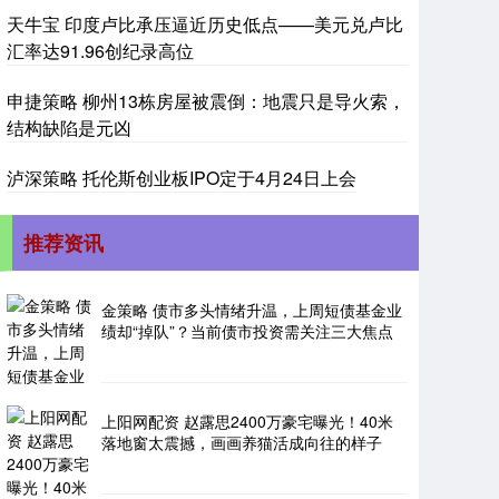
天牛宝 印度卢比承压逼近历史低点——美元兑卢比
汇率达91.96创纪录高位
申捷策略 柳州13栋房屋被震倒：地震只是导火索，
结构缺陷是元凶
泸深策略 托伦斯创业板IPO定于4月24日上会
推荐资讯
金策略 债市多头情绪升温，上周短债基金业
绩却“掉队”？当前债市投资需关注三大焦点
上阳网配资 赵露思2400万豪宅曝光！40米
落地窗太震撼，画画养猫活成向往的样子