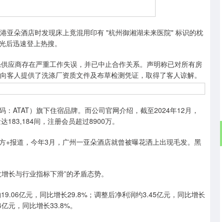
沪深300
4694.44
00.89
1.42%
43.13
0.
亚朵酒店时发现床上竟混用印有 "杭州御湘湖未来医院" 标识的枕
光后迅速登上热搜。
供应商存在严重工作失误，并已中止合作关系。声明称已对所有房
同时向客人提供了洗涤厂资质文件及布草检测凭证，取得了客人谅解。
TAT）旗下住宿品牌。而公司官网介绍，截至2024年12月，
83,184间，注册会员超过8900万。
+报道，今年3月，广州一亚朵酒店就曾被曝花洒上出现毛发。黑
增长与行业指标下滑”的矛盾态势。
06亿元，同比增长29.8%；调整后净利润约3.45亿元，同比增长
4亿元，同比增长33.8%。