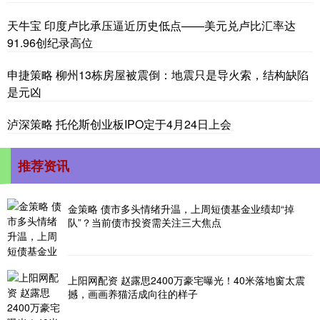
天牛宝 印度卢比承压逼近历史低点——美元兑卢比汇率达
91.96创纪录高位
申捷策略 柳州13栋房屋被震倒：地震只是导火索，结构缺陷
是元凶
泸深策略 托伦斯创业板IPO定于4月24日上会
推荐资讯
金策略 债市多头情绪升温，上周短债基金业绩却“掉
队”？当前债市投资需关注三大焦点
上阳网配资 赵露思2400万豪宅曝光！40米落地窗太震
撼，画画养猫活成向往的样子