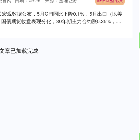
资官网
日期：09-26
来源：嘉理证券
诚信双盈配资
关宏观数据公布，5月CPI同比下降0.1%，5月出口（以美
国债期货收盘表现分化，30年期主力合约涨0.35%，....
文章已加载完成
沪深300
4694.44
.42%
43.13
0.93%