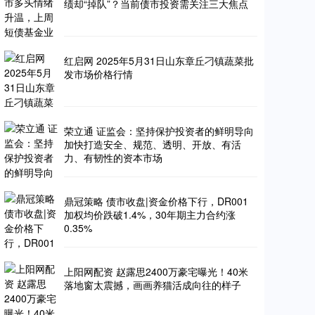
绩却“掉队”？当前债市投资需关注三大焦点
红启网 2025年5月31日山东章丘刁镇蔬菜批
发市场价格行情
荣立通 证监会：坚持保护投资者的鲜明导向
加快打造安全、规范、透明、开放、有活
力、有韧性的资本市场
鼎冠策略 债市收盘|资金价格下行，DR001
加权均价跌破1.4%，30年期主力合约涨
0.35%
上阳网配资 赵露思2400万豪宅曝光！40米
落地窗太震撼，画画养猫活成向往的样子