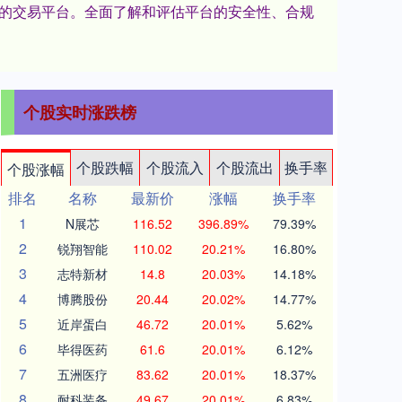
赖的交易平台。全面了解和评估平台的安全性、合规
个股实时涨跌榜
个股跌幅
个股流入
个股流出
换手率
个股涨幅
排名
名称
最新价
涨幅
换手率
1
N展芯
116.52
396.89%
79.39%
2
锐翔智能
110.02
20.21%
16.80%
3
志特新材
14.8
20.03%
14.18%
4
博腾股份
20.44
20.02%
14.77%
5
近岸蛋白
46.72
20.01%
5.62%
6
毕得医药
61.6
20.01%
6.12%
7
五洲医疗
83.62
20.01%
18.37%
8
耐科装备
49.67
20.01%
6.83%