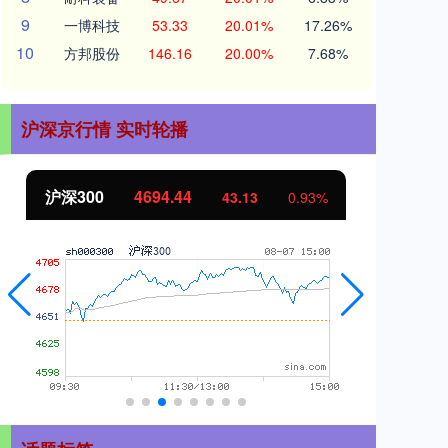
9
一博科技
53.33
20.01%
17.26%
10
方邦股份
146.16
20.00%
7.68%
沪深京行情 实时轮播
北证50
1134.24
创
11.37
1.01%