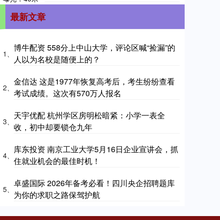
最新文章
博牛配资 558分上中山大学，评论区喊“捡漏”的
1、
人以为名校是随便上的？
金信达 这是1977年恢复高考后，考生纷纷查看
2、
考试成绩。这次有570万人报名
天宇优配 杭州学区房明松暗紧：小学一表全
3、
收，初中却要锁仓九年
库东投资 南京工业大学5月16日企业宣讲会，抓
4、
住就业机会的最佳时机！
卓盛国际 2026年备考必看！四川央企招聘题库
5、
为你的求职之路保驾护航