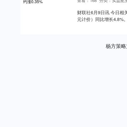
查看：
168
分类：
实盘配
财联社6月9日讯 今日相
元计价）同比增长4.8%。
杨方策略
深证成指
14311.01
.68
1.02%
200.89
1