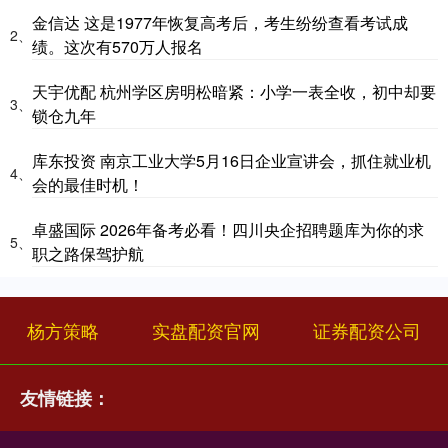
金信达 这是1977年恢复高考后，考生纷纷查看考试成
2、
绩。这次有570万人报名
天宇优配 杭州学区房明松暗紧：小学一表全收，初中却要
3、
锁仓九年
库东投资 南京工业大学5月16日企业宣讲会，抓住就业机
4、
会的最佳时机！
卓盛国际 2026年备考必看！四川央企招聘题库为你的求
5、
职之路保驾护航
杨方策略
实盘配资官网
证券配资公司
友情链接：