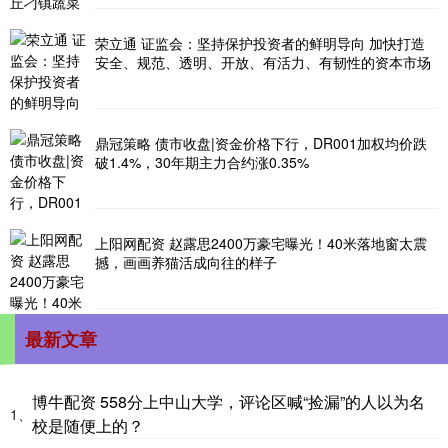
荣立通 证监会：坚持保护投资者的鲜明导向 加快打造
安全、规范、透明、开放、有活力、有韧性的资本市场
鼎冠策略 债市收盘|资金价格下行，DR001加权均价跌
破1.4%，30年期主力合约涨0.35%
上阳网配资 赵露思2400万豪宅曝光！40米落地窗太震
撼，画画养猫活成向往的样子
最新文章
博牛配资 558分上中山大学，评论区喊“捡漏”的人以为名
1、
校是随便上的？