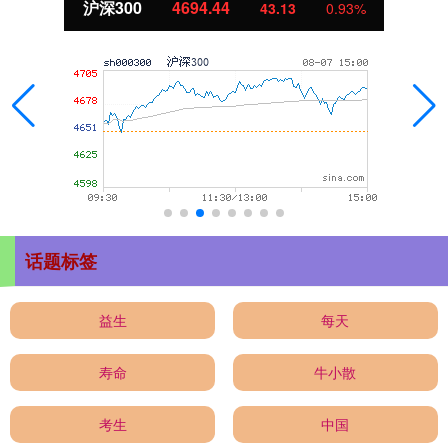
北证50
1134.24
11.37
1.01%
话题标签
益生
每天
寿命
牛小散
考生
中国