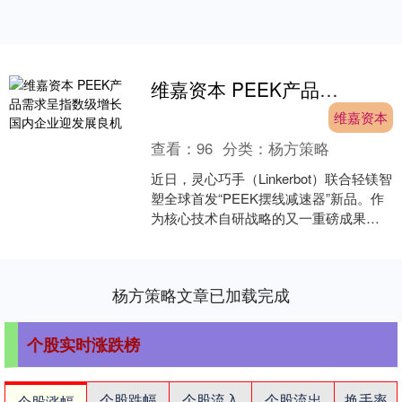
维嘉资本 PEEK产品需求呈指数级增长 国内企业迎发展良机
维嘉资本
查看：
96
分类：
杨方策略
近日，灵心巧手（Linkerbot）联合轻镁智
塑全球首发“PEEK摆线减速器”新品。作
为核心技术自研战略的又一重磅成果维
嘉资本，这款产品以高性能工程塑料实
现“以....
杨方策略文章已加载完成
个股实时涨跌榜
个股跌幅
个股流入
个股流出
换手率
个股涨幅