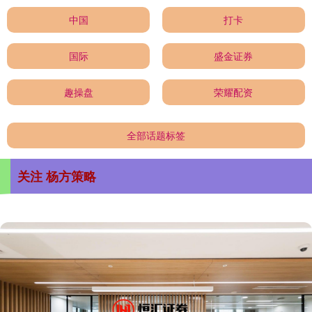
中国
打卡
国际
盛金证券
趣操盘
荣耀配资
全部话题标签
关注 杨方策略