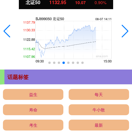
北证50
1133.10
10.22
0.91%
话题标签
益生
每天
寿命
牛小散
考生
最新