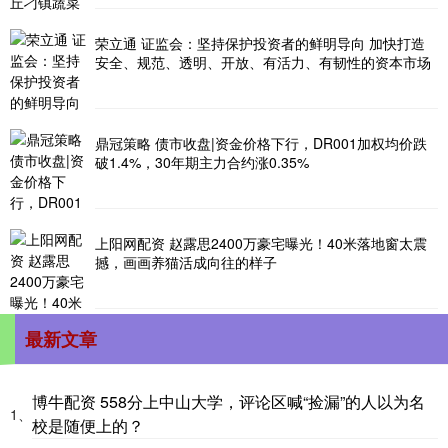
荣立通 证监会：坚持保护投资者的鲜明导向 加快打造
安全、规范、透明、开放、有活力、有韧性的资本市场
鼎冠策略 债市收盘|资金价格下行，DR001加权均价跌
破1.4%，30年期主力合约涨0.35%
上阳网配资 赵露思2400万豪宅曝光！40米落地窗太震
撼，画画养猫活成向往的样子
最新文章
博牛配资 558分上中山大学，评论区喊“捡漏”的人以为名
1、
校是随便上的？