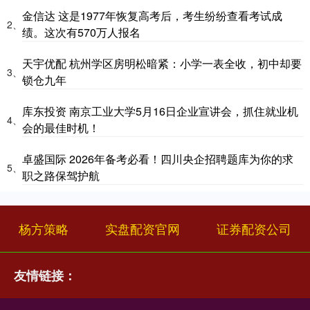
金信达 这是1977年恢复高考后，考生纷纷查看考试成
2、
绩。这次有570万人报名
天宇优配 杭州学区房明松暗紧：小学一表全收，初中却要
3、
锁仓九年
库东投资 南京工业大学5月16日企业宣讲会，抓住就业机
4、
会的最佳时机！
卓盛国际 2026年备考必看！四川央企招聘题库为你的求
5、
职之路保驾护航
杨方策略
实盘配资官网
证券配资公司
友情链接：