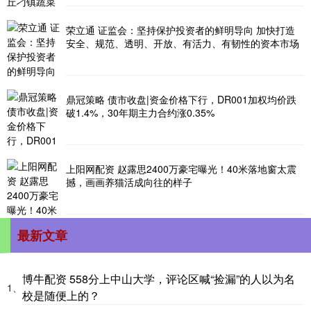
荣立通 证监会：坚持保护投资者的鲜明导向 加快打造
安全、规范、透明、开放、有活力、有韧性的资本市场
鼎冠策略 债市收盘|资金价格下行，DR001加权均价跌
破1.4%，30年期主力合约涨0.35%
上阳网配资 赵露思2400万豪宅曝光！40米落地窗太震
撼，画画养猫活成向往的样子
最新文章
博牛配资 558分上中山大学，评论区喊“捡漏”的人以为名
1、
校是随便上的？