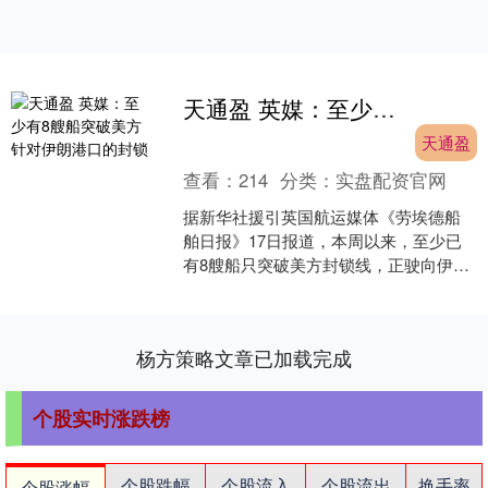
天通盈 英媒：至少有8艘船突破美方针对伊朗港口的封锁
天通盈
查看：
214
分类：
实盘配资官网
据新华社援引英国航运媒体《劳埃德船
舶日报》17日报道，本周以来，至少已
有8艘船只突破美方封锁线，正驶向伊朗
港口或计划装载伊朗货物。 举报 相关阅
读 每桶原油收1....
杨方策略文章已加载完成
个股实时涨跌榜
个股跌幅
个股流入
个股流出
换手率
个股涨幅