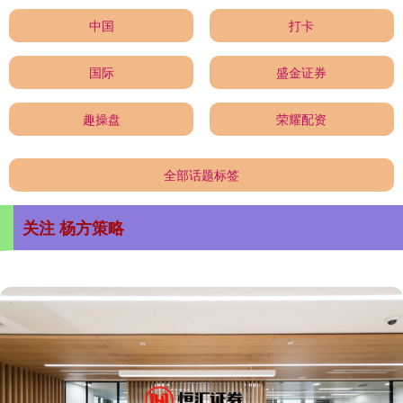
中国
打卡
国际
盛金证券
趣操盘
荣耀配资
全部话题标签
关注 杨方策略