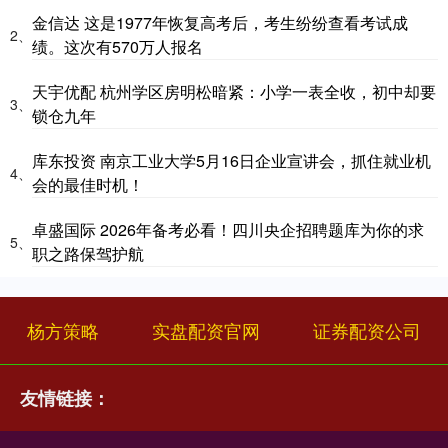
金信达 这是1977年恢复高考后，考生纷纷查看考试成
2、
绩。这次有570万人报名
天宇优配 杭州学区房明松暗紧：小学一表全收，初中却要
3、
锁仓九年
库东投资 南京工业大学5月16日企业宣讲会，抓住就业机
4、
会的最佳时机！
卓盛国际 2026年备考必看！四川央企招聘题库为你的求
5、
职之路保驾护航
杨方策略
实盘配资官网
证券配资公司
友情链接：