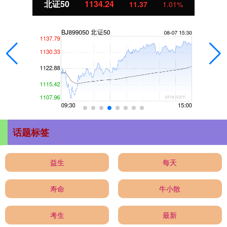
北证50
1134.24
11.37
1.01%
话题标签
益生
每天
寿命
牛小散
考生
最新