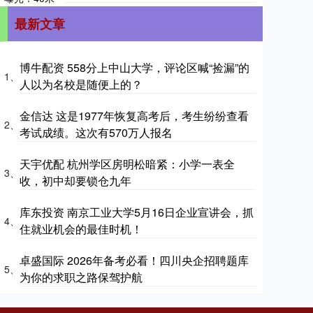
最新文章
博牛配资 558分上中山大学，评论区喊“捡漏”的
1、
人以为名校是随便上的？
金信达 这是1977年恢复高考后，考生纷纷查看
2、
考试成绩。这次有570万人报名
天宇优配 杭州学区房明松暗紧：小学一表全
3、
收，初中却要锁仓九年
库东投资 南京工业大学5月16日企业宣讲会，抓
4、
住就业机会的最佳时机！
卓盛国际 2026年备考必看！四川央企招聘题库
5、
为你的求职之路保驾护航