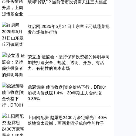
绩却“掉队”？当前债市投资需关注三大焦点
红启网 2025年5月31日山东章丘刁镇蔬菜批
发市场价格行情
荣立通 证监会：坚持保护投资者的鲜明导向
加快打造安全、规范、透明、开放、有活
力、有韧性的资本市场
鼎冠策略 债市收盘|资金价格下行，DR001
加权均价跌破1.4%，30年期主力合约涨
0.35%
上阳网配资 赵露思2400万豪宅曝光！40米
落地窗太震撼，画画养猫活成向往的样子