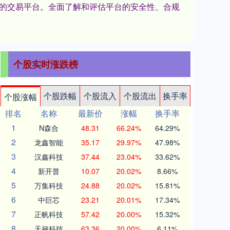
赖的交易平台。全面了解和评估平台的安全性、合规
个股实时涨跌榜
个股跌幅
个股流入
个股流出
换手率
个股涨幅
排名
名称
最新价
涨幅
换手率
1
N森合
48.31
66.24%
64.29%
2
龙鑫智能
35.17
29.97%
47.98%
3
汉鑫科技
37.44
23.04%
33.62%
4
新开普
10.07
20.02%
8.66%
5
万集科技
24.88
20.02%
15.81%
6
中巨芯
23.21
20.01%
17.34%
7
正帆科技
57.42
20.00%
15.32%
8
天禄科技
63.36
20.00%
6.11%