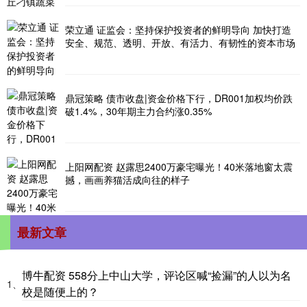
荣立通 证监会：坚持保护投资者的鲜明导向 加快打造
安全、规范、透明、开放、有活力、有韧性的资本市场
鼎冠策略 债市收盘|资金价格下行，DR001加权均价跌
破1.4%，30年期主力合约涨0.35%
上阳网配资 赵露思2400万豪宅曝光！40米落地窗太震
撼，画画养猫活成向往的样子
最新文章
博牛配资 558分上中山大学，评论区喊“捡漏”的人以为名
1、
校是随便上的？