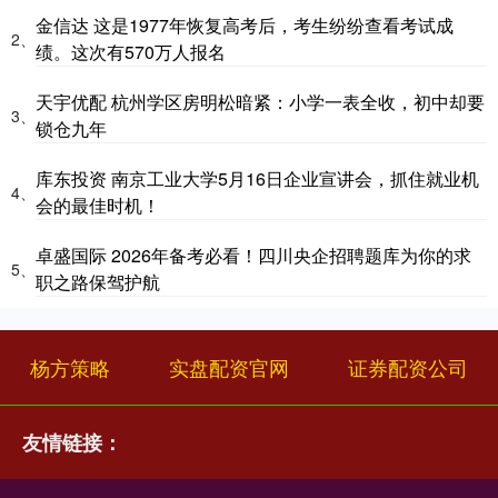
金信达 这是1977年恢复高考后，考生纷纷查看考试成
2、
绩。这次有570万人报名
天宇优配 杭州学区房明松暗紧：小学一表全收，初中却要
3、
锁仓九年
库东投资 南京工业大学5月16日企业宣讲会，抓住就业机
4、
会的最佳时机！
卓盛国际 2026年备考必看！四川央企招聘题库为你的求
5、
职之路保驾护航
杨方策略
实盘配资官网
证券配资公司
友情链接：