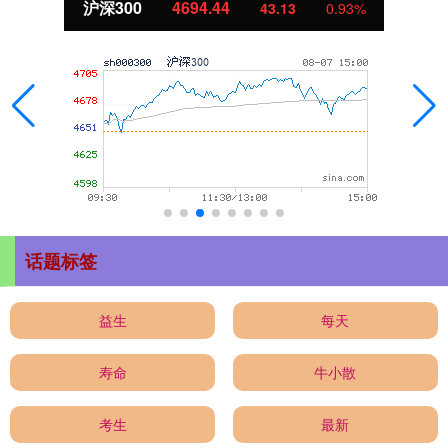
沪深300
4694.44
43.13
0.93%
话题标签
益生
每天
寿命
牛小散
考生
最新