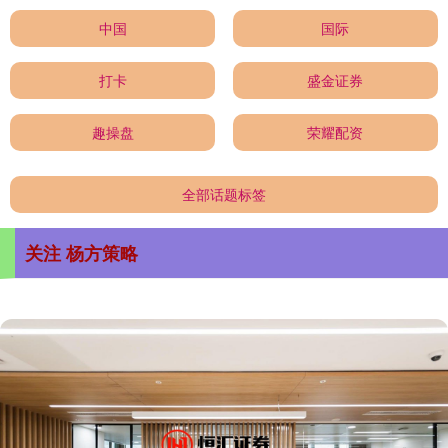
中国
国际
打卡
盛金证券
趣操盘
荣耀配资
全部话题标签
关注 杨方策略