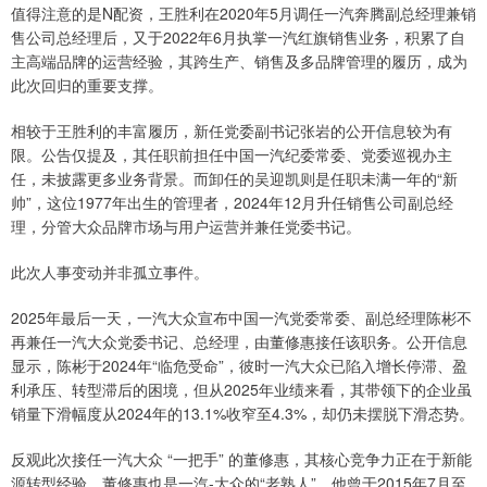
值得注意的是N配资，王胜利在2020年5月调任一汽奔腾副总经理兼销
售公司总经理后，又于2022年6月执掌一汽红旗销售业务，积累了自
主高端品牌的运营经验，其跨生产、销售及多品牌管理的履历，成为
此次回归的重要支撑。
相较于王胜利的丰富履历，新任党委副书记张岩的公开信息较为有
限。公告仅提及，其任职前担任中国一汽纪委常委、党委巡视办主
任，未披露更多业务背景。而卸任的吴迎凯则是任职未满一年的“新
帅”，这位1977年出生的管理者，2024年12月升任销售公司副总经
理，分管大众品牌市场与用户运营并兼任党委书记。
此次人事变动并非孤立事件。
2025年最后一天，一汽大众宣布中国一汽党委常委、副总经理陈彬不
再兼任一汽大众党委书记、总经理，由董修惠接任该职务。公开信息
显示，陈彬于2024年“临危受命”，彼时一汽大众已陷入增长停滞、盈
利承压、转型滞后的困境，但从2025年业绩来看，其带领下的企业虽
销量下滑幅度从2024年的13.1%收窄至4.3%，却仍未摆脱下滑态势。
反观此次接任一汽大众 “一把手” 的董修惠，其核心竞争力正在于新能
源转型经验。董修惠也是一汽-大众的“老熟人”，他曾于2015年7月至