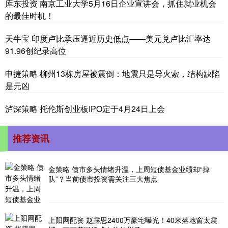
库东投资 南京工业大学5月16日企业宣讲会，抓住就业机会
的最佳时机！
天牛宝 印度卢比承压逼近历史低点——美元兑卢比汇率达
91.96创纪录高位
申捷策略 柳州13栋房屋被震倒：地震只是导火索，结构缺陷
是元凶
泸深策略 托伦斯创业板IPO定于4月24日上会
推荐资讯
金策略 债市多头情绪升温，上周短债基金业绩却“掉
队”？当前债市投资需关注三大焦点
上阳网配资 赵露思2400万豪宅曝光！40米落地窗太震