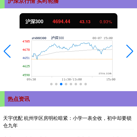
沪深京行情 实时轮播
沪深300
4694.44
43.13
0.93%
热点资讯
天宇优配 杭州学区房明松暗紧：小学一表全收，初中却要锁
仓九年